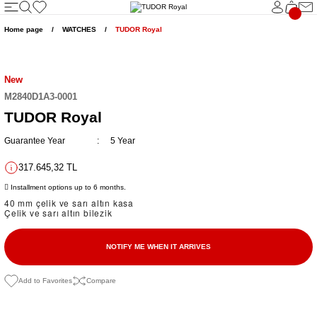
Go Back
Home page
WATCHES
TUDOR Royal
BLACK BAY
SPORTS WATCHES
CLASSIC WATCHES
WOMEN'S WATCHES
New
Black Bay
Pelagos
1926
Claire de Rose
M2840D1A3-0001
TUDOR Royal
Black Bay 31
Pelagos 39
TUDOR Royal
Guarantee Year
5 Year
HES
Black Bay 31 S&G
Pelagos FXD
317.645,32 TL
Installment options up to 6 months.
HES
Black Bay 36
Pelagos FXD Chrono
40 mm çelik ve sarı altın kasa
Çelik ve sarı altın bilezik
CHES
Black Bay 36 S&G
Pelagos FXD GMT
NOTIFY ME WHEN IT ARRIVES
Black Bay 39
Pelagos LHD
Compare
Black Bay 39 S&G
Pelagos Ultra