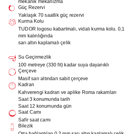
mekanik mekanizma
Black Bay 68
Güç Rezervi
Yaklaşık 70 saatlik güç rezervi
Black Bay Bronze
Kurma Kolu
TUDOR logosu kabartmalı, vidalı kurma kolu. 0,1
Black Bay Ceramic
mm kalınlığında
sarı altın kaplamalı çelik
Black Bay Chrono
Su Geçirmezlik
Black Bay Chrono S&G
100 metreye (330 fit) kadar suya dayanıklı
Çerçeve
Masif sarı altından sabit çerçeve
Black Bay GMT
Kadran
Kahverengi kadran ve aplike Roma rakamları
Black Bay GMT S&G
Saat 3 konumunda tarih
Saat 12 konumunda gün
Black Bay P01
Saat Camı
Safir saat camı
Black Bay Pro
Bilezik
Orta bağlantıları 0,2 mm sarı altın kaplamalı çelik