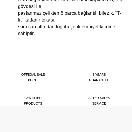
Black Bay S&G
gövdesi ile
paslanmaz çelikten 5 parça bağlantılı bilezik. “T-
fit” katlanır tokası,
som sarı altından logolu çelik emniyet kilidine
sahiptir.
OFFICIAL SALE
5 YEARS
POINT
GUARANTEE
CERTIFIED
AFTER SALES
PRODUCTS
SERVICE